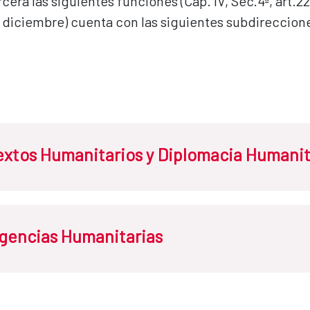
erá las siguientes funciones (Cap. IV, Sec.4ª, art.2
 diciembre) cuenta con las siguientes subdireccion
xtos Humanitarios y Diplomacia Humanit
 las siguientes funciones (Cap. IV, Sec.4ª, art.22.2,a), del Estatuto 
gencias Humanitarias
 la política de acción humanitaria de la Administración General del 
s y procedimientos de programación, gestión y seguimiento de la ac
 las siguientes funciones (Cap. IV, Sec.4ª, art.22.2,b), del Estatuto 