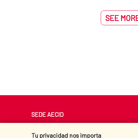
SEE MORE
SEDE AECID
Av. Reyes Católicos 4 - 28040 Madrid
Tel. +34 900 20 30 54​​​​​​​
Tu privacidad nos importa