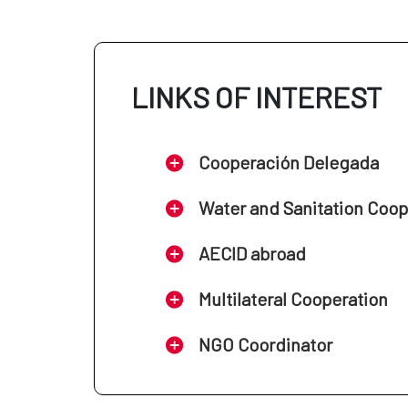
Asegurar el acuerdo de las polí
RD1246/2024, de 10 de diciembre):
Impulsar la coordinación de la 
Definir los procedimientos de co
humanitarias.
LINKS OF INTEREST
Planificar, financiar y ejecutar
Planificar y financiar acciones 
y recuperación temprana.
Cooperación Delegada
Water and Sanitation Coo
AECID abroad
Multilateral Cooperation
NGO Coordinator