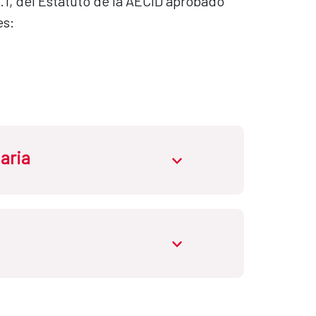
2.1, del Estatuto de la AECID aprobado
es:
aria
abrir.desplegable
de la AECID aprobado por Real Decreto
abrir.desplegable
Estado.
ción humanitaria de la Administración General del
de la AECID aprobado por Real Decreto