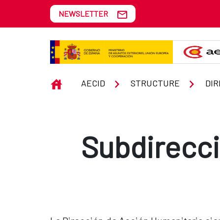
Skip to Main Content
NEWSLETTER
Subdirecciones de Acción Huma
INICIO
AECID
STRUCTURE
Subdirecci