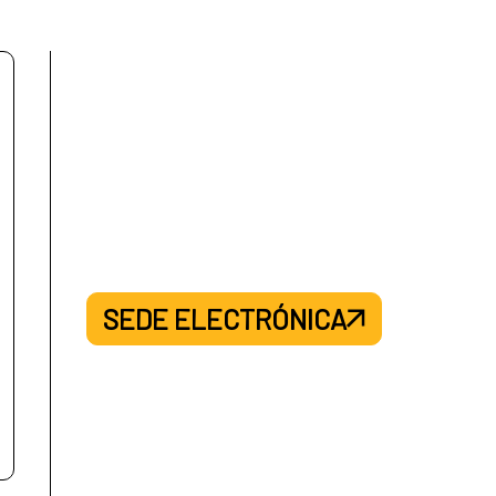
s de cooperación especializados.
s competentes y organismos internacionales.
ción conjunta en las crisis y emergencias
patoria, respuesta a las emergencias humanitarias
SEDE ELECTRÓNICA