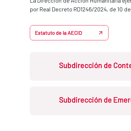
La Dirección de Acción Humanitaria ejerc
por Real Decreto RD1246/2024, de 10 de
Estatuto de la AECID
Subdirección de Conte
A la que le corresponde el ejercicio de
Subdirección de Emer
RD1246/2024, de 10 de diciembre):
Establecer la dirección que toma
Diseñar y aplicar los mecanismo
Estado.
A la que le corresponde el ejercicio de