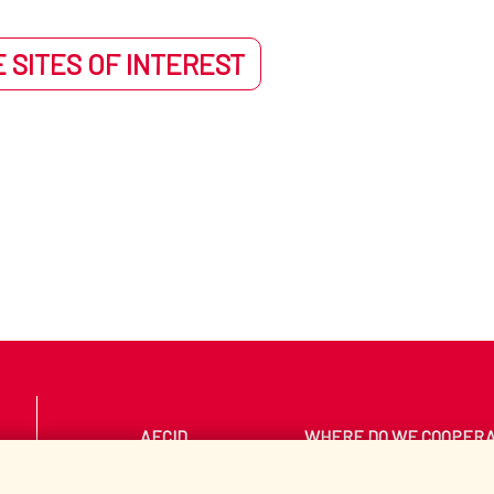
 SITES OF INTEREST
AECID
WHERE DO WE COOPER