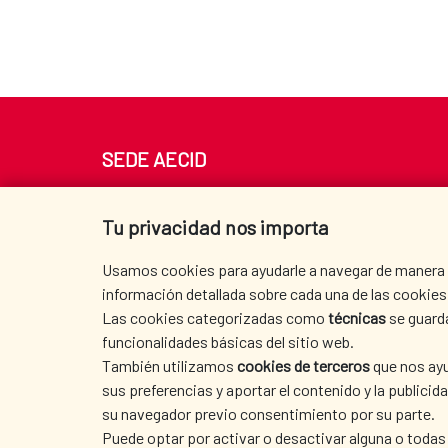
SEDE AECID
Av. Reyes Católicos 4 - 28040 Madrid
Tel. +34 900 20 30 54​​​​​​​
Tu privacidad nos importa
centro.informacion@aecid.es
Usamos cookies para ayudarle a navegar de manera ef
información detallada sobre cada una de las cookies 
Las cookies categorizadas como
técnicas
se guard
funcionalidades básicas del sitio web.
También utilizamos
cookies de terceros
que nos ayu
sus preferencias y aportar el contenido y la publici
su navegador previo consentimiento por su parte.
Puede optar por activar o desactivar alguna o todas