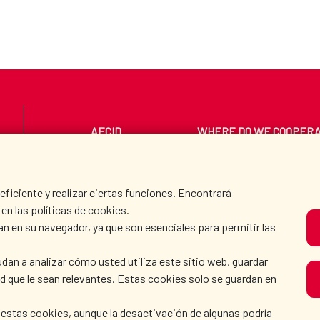
AECID
WHERE DO WE COOPER
PRESS ROOM
CULTURE AND SCIEN
iciente y realizar ciertas funciones. Encontrará
en las políticas de cookies.
an en su navegador, ya que son esenciales para permitir las
O
dan a analizar cómo usted utiliza este sitio web, guardar
dad que le sean relevantes. Estas cookies solo se guardan en
 estas cookies, aunque la desactivación de algunas podría