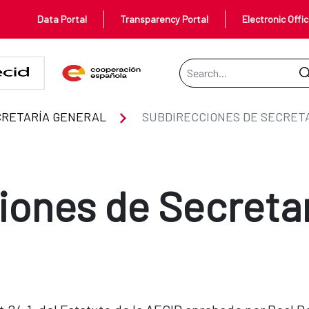
Data Portal
Transparency Portal
Electronic Offi
Search Bar
eneral
CRETARÍA GENERAL
iones de Secretar