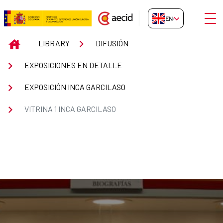
Skip to Main Content
Open
EN-GB
Vitrina 1 Inca Garcilaso
INICIO
LIBRARY
DIFUSIÓN
EXPOSICIONES EN DETALLE
EXPOSICIÓN INCA GARCILASO
VITRINA 1 INCA GARCILASO