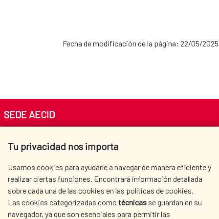
Fecha de modificación de la página: 22/05/2025
SEDE AECID
Av. Reyes Católicos 4 - 28040 Madrid
Tu privacidad nos importa
Tel. +34 900 20 30 54​​​​​​​
centro.informacion@aecid.es
Usamos cookies para ayudarle a navegar de manera eficiente y
realizar ciertas funciones. Encontrará información detallada
sobre cada una de las cookies en las políticas de cookies.
AECID
WHERE DO WE COOPERATE?
Las cookies categorizadas como
técnicas
se guardan en su
SPANISH HUMANITARIAN
PRESS ROOM
navegador, ya que son esenciales para permitir las