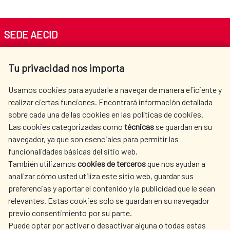
SEDE AECID
Av. Reyes Católicos 4 - 28040 Madrid
Tu privacidad nos importa
Tel. +34 900 20 30 54​​​​​​​
centro.informacion@aecid.es
Usamos cookies para ayudarle a navegar de manera eficiente y
realizar ciertas funciones. Encontrará información detallada
sobre cada una de las cookies en las políticas de cookies.
AECID
WHERE DO WE COOPERATE?
Las cookies categorizadas como
técnicas
se guardan en su
SPANISH HUMANITARIAN
PRESS ROOM
navegador, ya que son esenciales para permitir las
ACTION
funcionalidades básicas del sitio web.
CULTURE AND SCIENCE
LIBRARY
También utilizamos
cookies de terceros
que nos ayudan a
analizar cómo usted utiliza este sitio web, guardar sus
preferencias y aportar el contenido y la publicidad que le sean
relevantes. Estas cookies solo se guardan en su navegador
previo consentimiento por su parte.
Puede optar por activar o desactivar alguna o todas estas