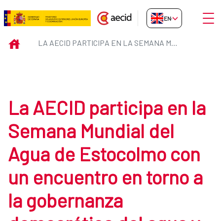
Skip to Main Content
Open
EN-GB
La AECID participa en la Semana 
INICIO
LA AECID PARTICIPA EN LA SEMANA MUNDIAL DEL AGUA DE ESTOCOLMO CON UN ENCUENTRO EN TORNO A LA GOBERNANZA DEMOCRÁTICA DEL AGUA Y SU RELACIÓN CON LA CRISIS CLIMÁTICA
La AECID participa en la
Semana Mundial del
Agua de Estocolmo con
un encuentro en torno a
la gobernanza