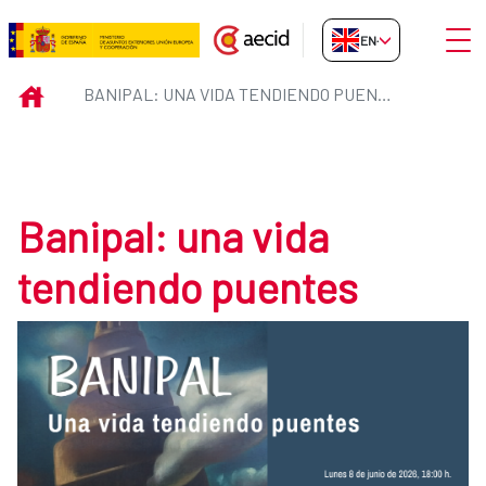
Skip to Main Content
Open
EN-GB
Banipal: una vida tendiendo pue
INICIO
BANIPAL: UNA VIDA TENDIENDO PUENTES
Banipal: una vida
tendiendo puentes