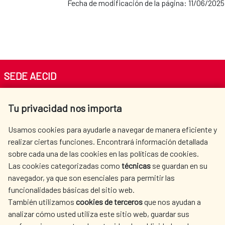
Fecha de modificación de la página: 11/06/2025
SEDE AECID
Av. Reyes Católicos 4 - 28040 Madrid
Tu privacidad nos importa
Tel. +34 900 20 30 54​​​​​​​
centro.informacion@aecid.es
Usamos cookies para ayudarle a navegar de manera eficiente y
realizar ciertas funciones. Encontrará información detallada
sobre cada una de las cookies en las políticas de cookies.
AECID
WHERE DO WE COOPERATE?
Las cookies categorizadas como
técnicas
se guardan en su
SPANISH HUMANITARIAN
PRESS ROOM
navegador, ya que son esenciales para permitir las
ACTION
funcionalidades básicas del sitio web.
CULTURE AND SCIENCE
LIBRARY
También utilizamos
cookies de terceros
que nos ayudan a
analizar cómo usted utiliza este sitio web, guardar sus