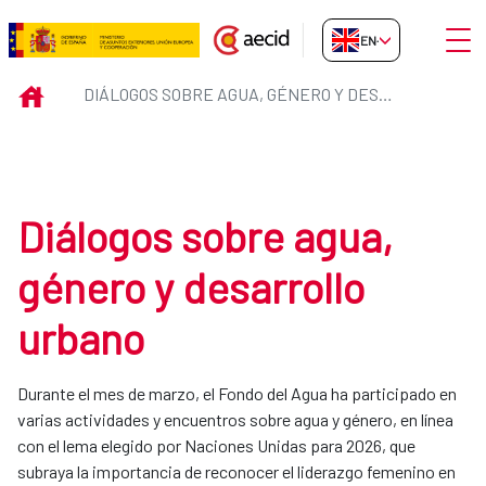
Skip to Main Content
Open
EN-GB
Diálogos sobre agua, género y d
INICIO
DIÁLOGOS SOBRE AGUA, GÉNERO Y DESARROLLO URBANO
Diálogos sobre agua,
género y desarrollo
urbano
Durante el mes de marzo, el Fondo del Agua ha participado en
varias actividades y encuentros sobre agua y género, en línea
con el lema elegido por Naciones Unidas para 2026, que
subraya la importancia de reconocer el liderazgo femenino en