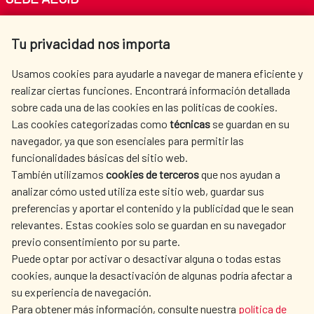
Av. Reyes Católicos 4 - 28040 Madrid
Tu privacidad nos importa
Tel. +34 900 20 30 54​​​​​​​
centro.informacion@aecid.es
Usamos cookies para ayudarle a navegar de manera eficiente y
realizar ciertas funciones. Encontrará información detallada
sobre cada una de las cookies en las políticas de cookies.
AECID
WHERE DO WE COOPERATE?
Las cookies categorizadas como
técnicas
se guardan en su
SPANISH HUMANITARIAN
PRESS ROOM
navegador, ya que son esenciales para permitir las
ACTION
funcionalidades básicas del sitio web.
CULTURE AND SCIENCE
LIBRARY
También utilizamos
cookies de terceros
que nos ayudan a
analizar cómo usted utiliza este sitio web, guardar sus
preferencias y aportar el contenido y la publicidad que le sean
relevantes. Estas cookies solo se guardan en su navegador
previo consentimiento por su parte.
Puede optar por activar o desactivar alguna o todas estas
OUR SOCIAL MEDIA
cookies, aunque la desactivación de algunas podría afectar a
su experiencia de navegación.
Para obtener más información, consulte nuestra
política de