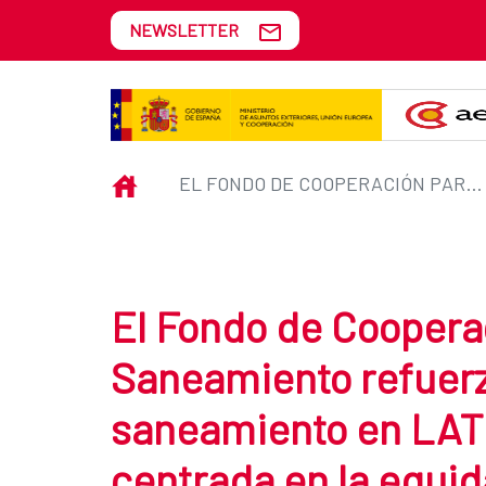
Skip to Main Content
NEWSLETTER
El Fondo de Cooperación para A
INICIO
EL FONDO DE COOPERACIÓN PARA AGUA Y SANEAMIENTO REFUERZA SU COMPROMISO CON EL SANEAMIENTO EN LATINOSAN, CON UNA AGENDA CENTRADA EN LA EQUIDAD Y LA SOSTENIBILIDAD
El Fondo de Coopera
Saneamiento refuerz
saneamiento en LAT
centrada en la equida