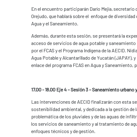
En el encuentro participarán Darío Mejía, secretario
Orejudo, que hablará sobre el enfoque de diversidad 
Agua y el Saneamiento.
Además, durante esta sesión, se presentará la exper
acceso de servicios de agua potable y saneamiento e
por el FCAS y el Programa Indígena de la AECID. Nid
Agua Potable y Alcantarillado de Yucatán (JAPAY), y 
enlace del programa FCAS en Agua y Saneamiento, p
17.00 - 18.00 Eje 4 – Sesión 3 – Saneamiento urbano 
Las intervenciones de AECID finalizarán con esta ses
sostenibilidad ambiental, y dedicada a la gestión de 
problemática de los pluviales y de las aguas de infil
los servicios de saneamiento y al tratamiento de ag
enfoques técnicos y de gestión.