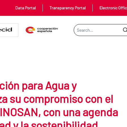
Data Portal
Transparency Portal
Electronic Offi
Search Bar
gua y Saneamiento refuerza su c
ción para Agua y
a su compromiso con el
INOSAN, con una agenda
d y la sostenibilidad