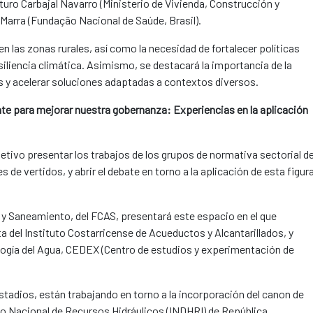
rturo Carbajal Navarro (Ministerio de Vivienda, Construcción y
Marra (Fundação Nacional de Saúde, Brasil).
en las zonas rurales, así como la necesidad de fortalecer políticas
esiliencia climática. Asimismo, se destacará la importancia de la
s y acelerar soluciones adaptadas a contextos diversos.
nte para mejorar nuestra gobernanza: Experiencias en la aplicación
etivo presentar los trabajos de los grupos de normativa sectorial d
 de vertidos, y abrir el debate en torno a la aplicación de esta figur
 y Saneamiento, del FCAS, presentará este espacio en el que
a del Instituto Costarricense de Acueductos y Alcantarillados, y
ología del Agua, CEDEX (Centro de estudios y experimentación de
stadios, están trabajando en torno a la incorporación del canon de
tuto Nacional de Recursos Hidráulicos (INDHRI) de República