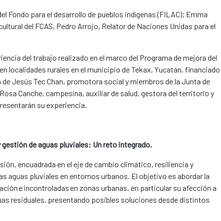
 del Fondo para el desarrollo de pueblos indígenas (FILAC); Emma
cultural del FCAS, Pedro Arrojo, Relator de Naciones Unidas para el
iencia del trabajo realizado en el marco del Programa de mejora del
n localidades rurales en el municipio de Tekax, Yucatán, financiado
ia de Jesús Tec Chan, promotora social y miembros de la Junta de
Rosa Canche, campesina, auxiliar de salud, gestora del territorio y
resentarán su experiencia.
y gestión de aguas pluviales: Un reto integrado.
ión, encuadrada en el eje de cambio climático, resiliencia y
las aguas pluviales en entornos urbanos. El objetivo es abordar la
tración e incontroladas en zonas urbanas, en particular su afección a
uas residuales, presentando posibles soluciones desde distintos