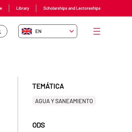
ce
Library
Scholarships and Lectoreships
EN-GB
Open menu
ompromiso con el saneamiento en
TEMÁTICA
AGUA Y SANEAMIENTO
ODS