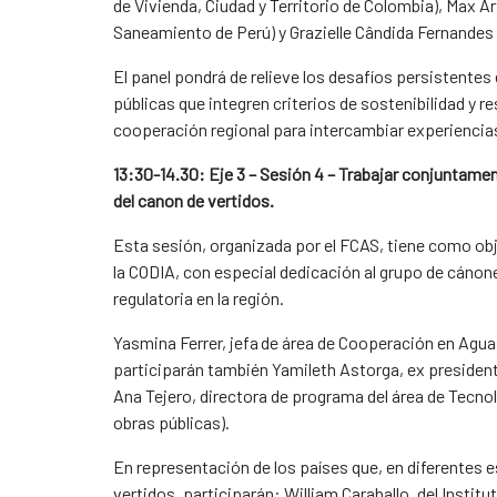
de Vivienda, Ciudad y Territorio de Colombia), Max A
Saneamiento de Perú) y Grazielle Cândida Fernandes 
El panel pondrá de relieve los desafíos persistentes 
públicas que integren criterios de sostenibilidad y r
cooperación regional para intercambiar experiencia
13:30-14.30: Eje 3 – Sesión 4 – Trabajar conjuntame
del canon de vertidos.
Esta sesión, organizada por el FCAS, tiene como obj
la CODIA, con especial dedicación al grupo de cánones
regulatoria en la región.
Yasmina Ferrer, jefa de área de Cooperación en Agua
participarán también Yamileth Astorga, ex president
Ana Tejero, directora de programa del área de Tecn
obras públicas).
En representación de los países que, en diferentes e
vertidos, participarán: William Caraballo, del Insti