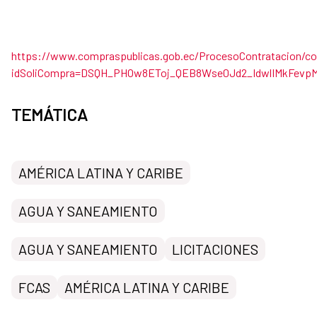
https://www.compraspublicas.gob.ec/ProcesoContratacion/c
idSoliCompra=DSQH_PHOw8EToj_QEB8Wse0Jd2_IdwlIMkFevp
TEMÁTICA
AMÉRICA LATINA Y CARIBE
AGUA Y SANEAMIENTO
AGUA Y SANEAMIENTO
LICITACIONES
FCAS
AMÉRICA LATINA Y CARIBE