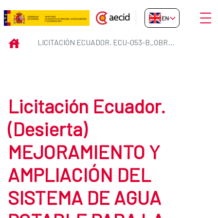
Skip to Main Content
Open
EN-GB
Licitación Ecuador. ECU-053-B
INICIO
LICITACIÓN ECUADOR. ECU-053-B_OBRAS
Licitación Ecuador.
(Desierta)
MEJORAMIENTO Y
AMPLIACIÓN DEL
SISTEMA DE AGUA