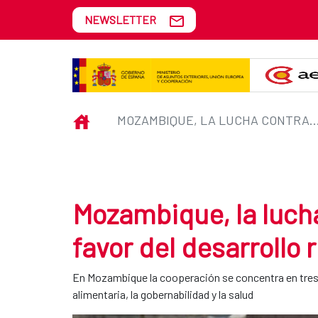
Skip to Main Content
NEWSLETTER
Mozambique, la lucha contra la ma
INICIO
MOZAMBIQUE, LA LUCHA CONTRA LA MALARIA Y EN FAVOR DEL DE
Mozambique, la lucha
favor del desarrollo r
En Mozambique la cooperación se concentra en tres se
alimentaria, la gobernabilidad y la salud