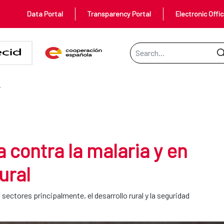
Data Portal
Transparency Portal
Electronic Offi
Search Bar
laria y en favor del desarrollo ru
SARROLLO RURAL
 contra la malaria y en
ural
ctores principalmente, el desarrollo rural y la seguridad