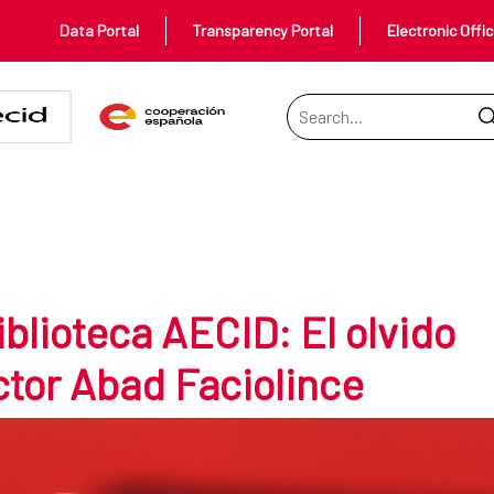
Data Portal
Transparency Portal
Electronic Offi
Search Bar
CID: El olvido que seremos, de H
iblioteca AECID: El olvido
tor Abad Faciolince