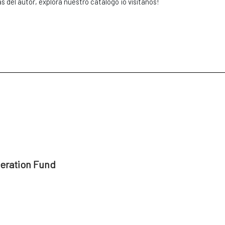
s del autor, explora nuestro catálogo ¡o visítanos!
peration Fund