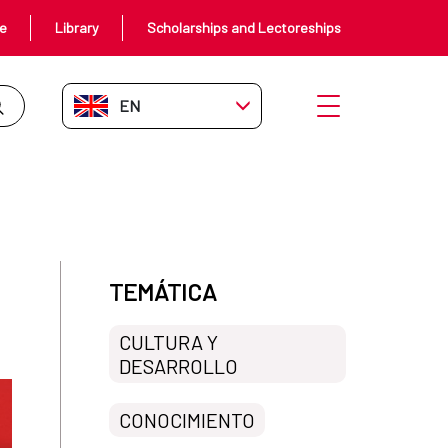
ce
Library
Scholarships and Lectoreships
EN-GB
Open menu
éctor Abad Faciolince
TEMÁTICA
CULTURA Y
DESARROLLO
CONOCIMIENTO