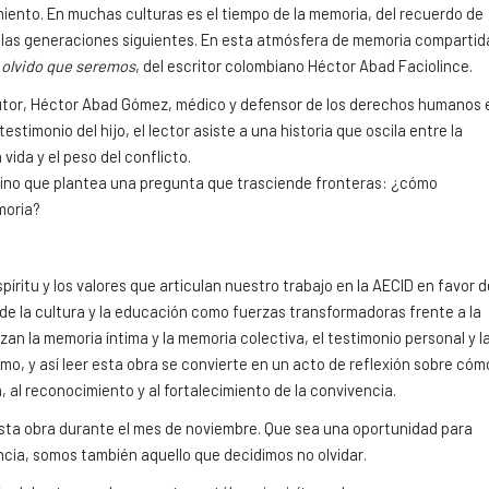
miento. En muchas culturas es el tiempo de la memoria, del recuerdo de
a las generaciones siguientes. En esta atmósfera de memoria compartid
 olvido que seremos
, del escritor colombiano Héctor Abad Faciolince.
 autor, Héctor Abad Gómez, médico y defensor de los derechos humanos 
stimonio del hijo, el lector asiste a una historia que oscila entre la
 vida y el peso del conflicto.
, sino que plantea una pregunta que trasciende fronteras: ¿cómo
moria?
íritu y los valores que articulan nuestro trabajo en la AECID en favor d
de la cultura y la educación como fuerzas transformadoras frente a la
azan la memoria íntima y la memoria colectiva, el testimonio personal y l
smo, y así leer esta obra se convierte en un acto de reflexión sobre cóm
n, al reconocimiento y al fortalecimiento de la convivencia.
 esta obra durante el mes de noviembre. Que sea una oportunidad para
ncia, somos también aquello que decidimos no olvidar.