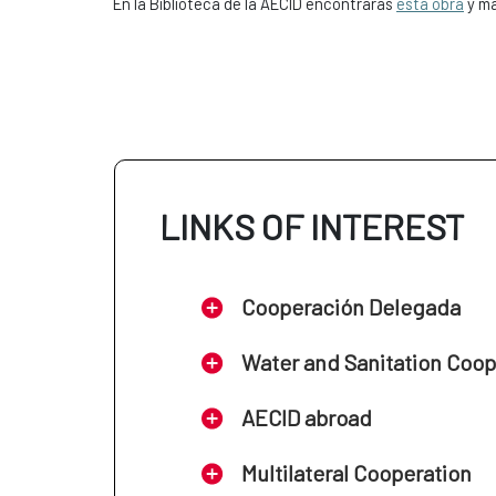
En la Biblioteca de la AECID encontrarás
esta obra
y má
LINKS OF INTEREST
Cooperación Delegada
Water and Sanitation Coo
AECID abroad
Multilateral Cooperation