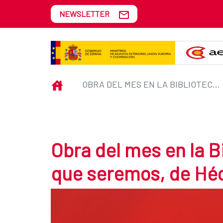
Skip to Main Content
NEWSLETTER
Obra del mes en la Biblioteca AE
INICIO
OBRA DEL MES EN LA BIBLIOTECA AECID: EL OLVIDO QUE SEREMOS, DE HÉCTOR ABAD FACIOLINCE
Obra del mes en la B
que seremos, de Héc