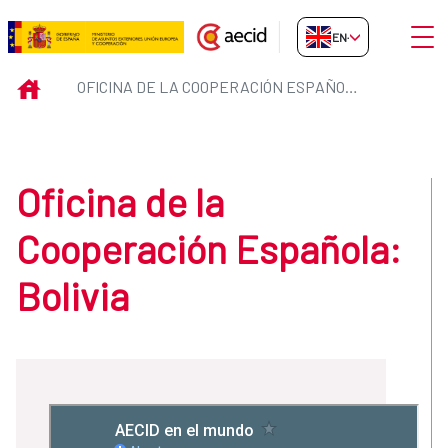
Skip to Main Content
Open
EN-GB
Oficina de la Cooperación Españo
INICIO
OFICINA DE LA COOPERACIÓN ESPAÑOLA: BOLIVIA
Oficina de la
Cooperación Española:
Bolivia