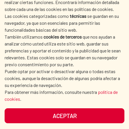
realizar ciertas funciones. Encontrará información detallada
sobre cada una de las cookies en las políticas de cookies.
AECID
WHERE DO WE COOPERATE?
Las cookies categorizadas como
técnicas
se guardan en su
SPANISH HUMANITARIAN
PRESS ROOM
navegador, ya que son esenciales para permitir las
ACTION
funcionalidades básicas del sitio web.
CULTURE AND SCIENCE
LIBRARY
También utilizamos
cookies de terceros
que nos ayudan a
analizar cómo usted utiliza este sitio web, guardar sus
preferencias y aportar el contenido y la publicidad que le sean
relevantes. Estas cookies solo se guardan en su navegador
previo consentimiento por su parte.
Puede optar por activar o desactivar alguna o todas estas
OUR SOCIAL MEDIA
cookies, aunque la desactivación de algunas podría afectar a
su experiencia de navegación.
Para obtener más información, consulte nuestra
política de
cookies
.
ACEPTAR
TERMS OF USE
DATA PROTECTION
COOKIE POLICY
BROWSING GUIDE