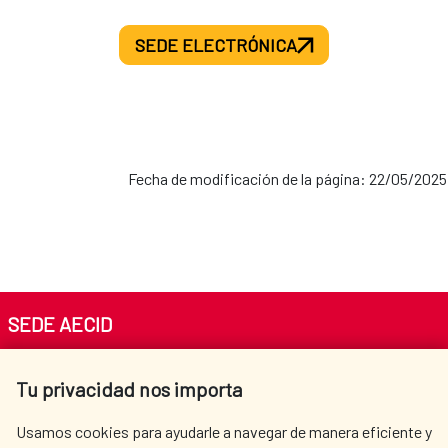
SEDE ELECTRÓNICA
Fecha de modificación de la página: 22/05/2025
SEDE AECID
Av. Reyes Católicos 4 - 28040 Madrid
Tu privacidad nos importa
Tel. +34 900 20 30 54​​​​​​​
centro.informacion@aecid.es
Usamos cookies para ayudarle a navegar de manera eficiente y