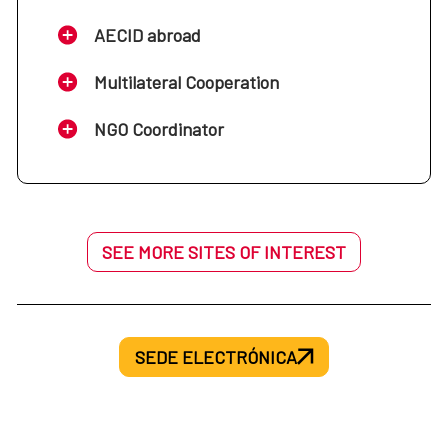
Septiembre
AECID abroad
Junio
Noviembre
Multilateral Cooperation
Octubre
Julio - agosto
Diciembre
NGO Coordinator
Noviembre
Septiembre
Diciembre
SEE MORE SITES OF INTEREST
Octubre
Noviembre
SEDE ELECTRÓNICA
Diciembre