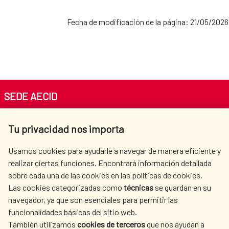
Fecha de modificación de la página: 21/05/2026
SEDE AECID
Av. Reyes Católicos 4 - 28040 Madrid
Tu privacidad nos importa
Tel. +34 900 20 30 54​​​​​​​
centro.informacion@aecid.es
Usamos cookies para ayudarle a navegar de manera eficiente y
realizar ciertas funciones. Encontrará información detallada
sobre cada una de las cookies en las políticas de cookies.
AECID
WHERE DO WE COOPERATE?
Las cookies categorizadas como
técnicas
se guardan en su
SPANISH HUMANITARIAN
PRESS ROOM
navegador, ya que son esenciales para permitir las
ACTION
funcionalidades básicas del sitio web.
CULTURE AND SCIENCE
LIBRARY
También utilizamos
cookies de terceros
que nos ayudan a