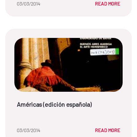
Date of the news::
03/03/2014
READ MORE
News title:
Américas (edición española)
Date of the news::
03/03/2014
READ MORE