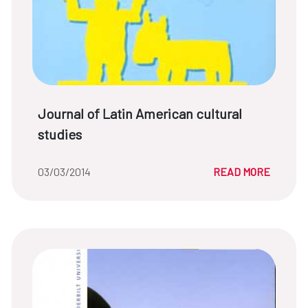
News title:
Journal of Latin American cultural
studies
Date of the news::
03/03/2014
READ MORE