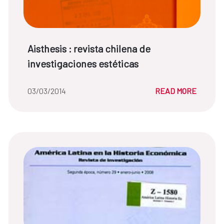
News title:
Aisthesis : revista chilena de
investigaciones estéticas
Date of the news::
03/03/2014
READ MORE