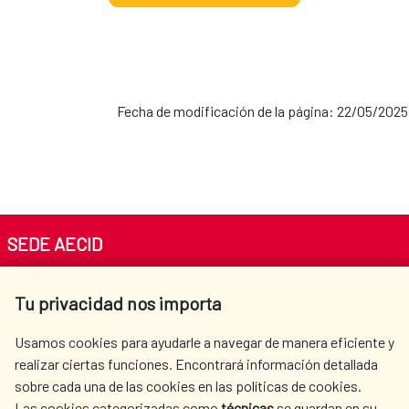
Fecha de modificación de la página: 22/05/2025
SEDE AECID
Av. Reyes Católicos 4 - 28040 Madrid
Tu privacidad nos importa
Tel. +34 900 20 30 54​​​​​​​
centro.informacion@aecid.es
Usamos cookies para ayudarle a navegar de manera eficiente y
realizar ciertas funciones. Encontrará información detallada
sobre cada una de las cookies en las políticas de cookies.
AECID
WHERE DO WE COOPERATE?
Las cookies categorizadas como
técnicas
se guardan en su