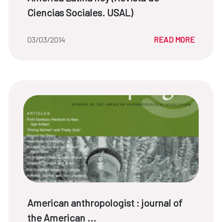
Ciencias Sociales. USAL)
Date of the news::
03/03/2014
READ MORE
News title:
American anthropologist : journal of
the American ...