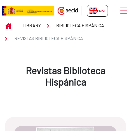
Skip to Main Content
Open
EN-GB
Revistas Biblioteca Hispánica
INICIO
LIBRARY
BIBLIOTECA HISPÁNICA
REVISTAS BIBLIOTECA HISPÁNICA
Revistas Biblioteca
Hispánica