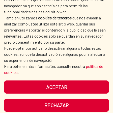
SPANISH HUMANITARIAN
PRESS ROOM
navegador, ya que son esenciales para permitir las
ACTION
funcionalidades básicas del sitio web.
CULTURE AND SCIENCE
LIBRARY
También utilizamos
cookies de terceros
que nos ayudan a
analizar cómo usted utiliza este sitio web, guardar sus
preferencias y aportar el contenido y la publicidad que le sean
relevantes. Estas cookies solo se guardan en su navegador
previo consentimiento por su parte.
Puede optar por activar o desactivar alguna o todas estas
OUR SOCIAL MEDIA
cookies, aunque la desactivación de algunas podría afectar a
su experiencia de navegación.
Para obtener más información, consulte nuestra
política de
cookies
.
ACEPTAR
TERMS OF USE
DATA PROTECTION
COOKIE POLICY
BROWSING GUIDE
RECHAZAR
ACCESSIBILITY
SITEMAP