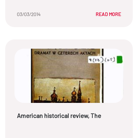
Date of the news::
03/03/2014
READ MORE
News title:
American historical review, The