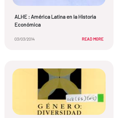
News title:
ALHE : América Latina en la Historia
Económica
Date of the news::
03/03/2014
READ MORE