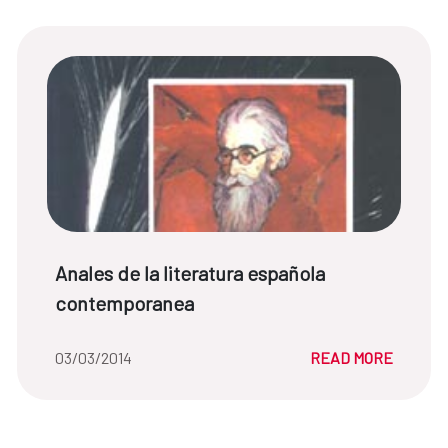
News title:
Anales de la literatura española
contemporanea
Date of the news::
03/03/2014
READ MORE