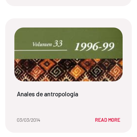
News title:
Anales de antropología
Date of the news::
03/03/2014
READ MORE