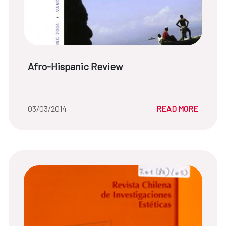
News title:
Afro-Hispanic Review
Date of the news::
03/03/2014
READ MORE