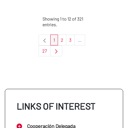
Showing 1 to 12 of 321
entries.
1
2
3
...
Page
Page
Page
Intermediate Pages Use T
27
Page
LINKS OF INTEREST
Cooperación Delegada