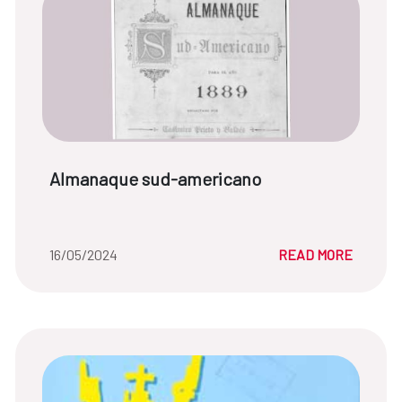
News title:
Almanaque sud-americano
Date of the news::
16/05/2024
READ MORE