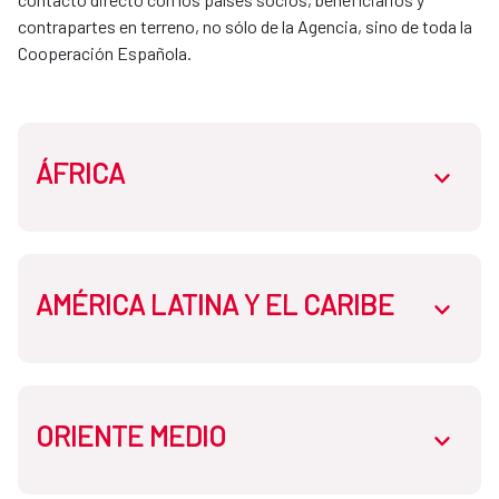
contrapartes en terreno, no sólo de la Agencia, sino de toda la 
Cooperación Española. 
ÁFRICA
abrir.des
AMÉRICA LATINA Y EL CARIBE
Oficina de la Cooperación Española:
abrir.des
Senegal
Oficina de la Cooperación Española:
ORIENTE MEDIO
Oficina de la Cooperación Española: Bolivia
abrir.des
Argelia