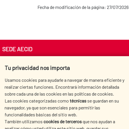
Oficina de la Cooperación Española: Egipto
Fecha de modificación de la página: 27/07/2026
Oficina de la Cooperación Española:
Guatemala
Oficina de la Cooperación Española: Níger
Oficina de la Cooperación Española: Haití
SEDE AECID
Av. Reyes Católicos 4 - 28040 Madrid
Oficina de la Cooperación Española:
Tu privacidad nos importa
Tel. +34 900 20 30 54​​​​​​​
México
centro.informacion@aecid.es
Usamos cookies para ayudarle a navegar de manera eficiente y
realizar ciertas funciones. Encontrará información detallada
Oficina de la Cooperación Española:
sobre cada una de las cookies en las políticas de cookies.
AECID
WHERE DO WE COOPERATE?
Las cookies categorizadas como
técnicas
se guardan en su
Panamá
SPANISH HUMANITARIAN
PRESS ROOM
navegador, ya que son esenciales para permitir las
ACTION
funcionalidades básicas del sitio web.
Oficina de la Cooperación Española:
CULTURE AND SCIENCE
LIBRARY
También utilizamos
cookies de terceros
que nos ayudan a
analizar cómo usted utiliza este sitio web, guardar sus