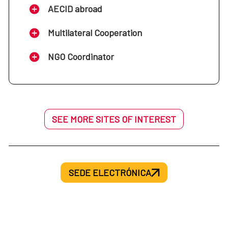
Sur (Argentina, Brasil, Chile y Uruguay)
AECID abroad
Oficina de la Cooperación Española:
Multilateral Cooperation
Oficina de la Cooperación Española: Costa
Nigeria
NGO Coordinator
Rica
Oficina de la Cooperación Española:
Oficina de la Cooperación Española: Cuba
Marruecos
SEE MORE SITES OF INTEREST
Oficina de la Cooperación Española: Mali
Oficina de la Cooperación Española:
Ecuador
SEDE ELECTRÓNICA
Oficina de la Cooperación Española: Túnez
Oficina de la Cooperación Española: El
Salvador