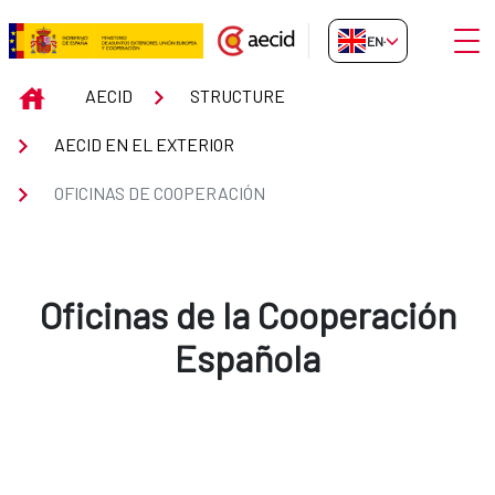
Skip to Main Content
Open
EN-GB
Oficinas de Cooperación
INICIO
AECID
STRUCTURE
AECID EN EL EXTERIOR
OFICINAS DE COOPERACIÓN
Oficinas de la Cooperación
Española