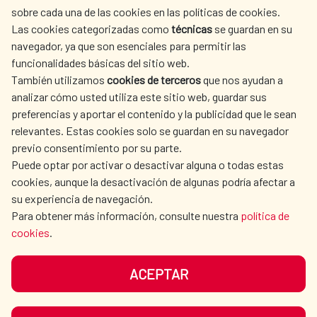
sobre cada una de las cookies en las políticas de cookies.
AECID
WHERE DO WE COOPERATE?
Las cookies categorizadas como
técnicas
se guardan en su
SPANISH HUMANITARIAN
PRESS ROOM
navegador, ya que son esenciales para permitir las
ACTION
funcionalidades básicas del sitio web.
También utilizamos
cookies de terceros
que nos ayudan a
CULTURE AND SCIENCE
LIBRARY
analizar cómo usted utiliza este sitio web, guardar sus
preferencias y aportar el contenido y la publicidad que le sean
relevantes. Estas cookies solo se guardan en su navegador
previo consentimiento por su parte.
Puede optar por activar o desactivar alguna o todas estas
OUR SOCIAL MEDIA
cookies, aunque la desactivación de algunas podría afectar a
su experiencia de navegación.
Para obtener más información, consulte nuestra
política de
cookies
.
ACEPTAR
TERMS OF USE
DATA PROTECTION
COOKIE POLICY
BROWSING GUIDE