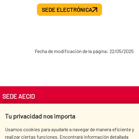
SEDE ELECTRÓNICA
Fecha de modificación de la página: 22/05/2025
SEDE AECID
Av. Reyes Católicos 4 - 28040 Madrid
Tu privacidad nos importa
Tel. +34 900 20 30 54​​​​​​​
centro.informacion@aecid.es
Usamos cookies para ayudarle a navegar de manera eficiente y
realizar ciertas funciones. Encontrará información detallada