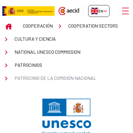
Skip to Main Content
Open
EN-GB
Patrocinio de la Comisión Nacio
INICIO
COOPERACIÓN
COOPERATION SECTORS
CULTURA Y CIENCIA
NATIONAL UNESCO COMMISSION
PATROCINIOS
PATROCINIO DE LA COMISIÓN NACIONAL