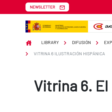
Skip to Main Content
NEWSLETTER
Vitrina 6 Ilustración Hispánica
INICIO
LIBRARY
DIFUSIÓN
EXP
VITRINA 6 ILUSTRACIÓN HISPÁNICA
Vitrina 6. El