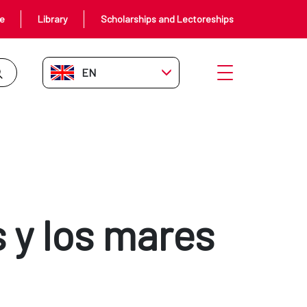
ce
Library
Scholarships and Lectoreships
EN-GB
Open menu
as y los mares