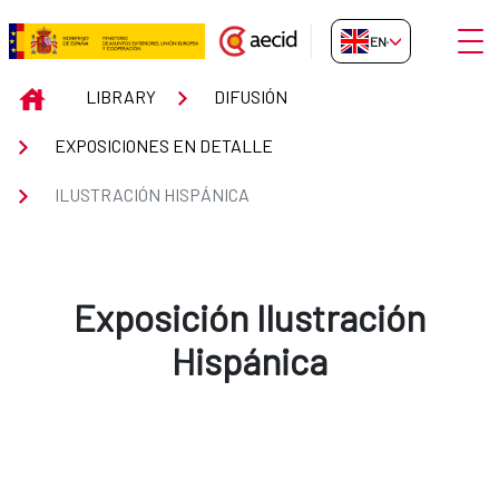
Skip to Main Content
Open
EN-GB
Ilustración Hispánica
INICIO
LIBRARY
DIFUSIÓN
EXPOSICIONES EN DETALLE
ILUSTRACIÓN HISPÁNICA
Exposición Ilustración
Hispánica