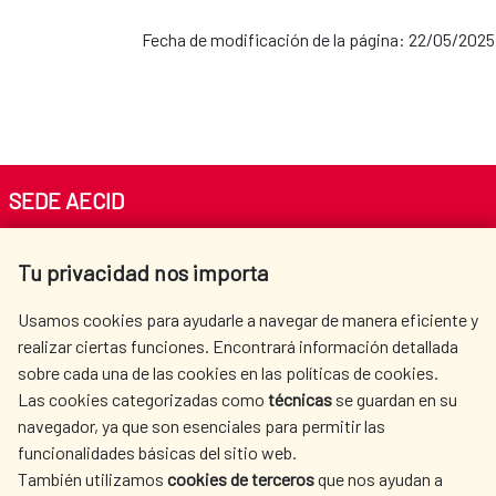
Fecha de modificación de la página: 22/05/2025
SEDE AECID
Av. Reyes Católicos 4 - 28040 Madrid
Tu privacidad nos importa
Tel. +34 900 20 30 54​​​​​​​
centro.informacion@aecid.es
Usamos cookies para ayudarle a navegar de manera eficiente y
realizar ciertas funciones. Encontrará información detallada
sobre cada una de las cookies en las políticas de cookies.
AECID
WHERE DO WE COOPERATE?
Las cookies categorizadas como
técnicas
se guardan en su
SPANISH HUMANITARIAN
PRESS ROOM
navegador, ya que son esenciales para permitir las
ACTION
funcionalidades básicas del sitio web.
CULTURE AND SCIENCE
LIBRARY
También utilizamos
cookies de terceros
que nos ayudan a