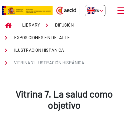
Skip to Main Content
Open
EN-GB
Vitrina 7 Ilustración Hispánica
INICIO
LIBRARY
DIFUSIÓN
EXPOSICIONES EN DETALLE
ILUSTRACIÓN HISPÁNICA
VITRINA 7 ILUSTRACIÓN HISPÁNICA
Vitrina 7. La salud como
objetivo