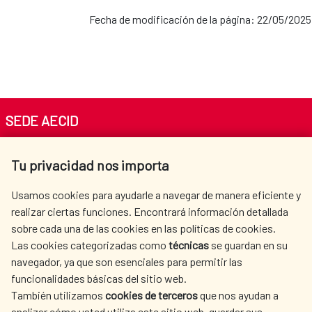
Fecha de modificación de la página: 22/05/2025
SEDE AECID
Av. Reyes Católicos 4 - 28040 Madrid
Tu privacidad nos importa
Tel. +34 900 20 30 54​​​​​​​
centro.informacion@aecid.es
Usamos cookies para ayudarle a navegar de manera eficiente y
realizar ciertas funciones. Encontrará información detallada
sobre cada una de las cookies en las políticas de cookies.
AECID
WHERE DO WE COOPERATE?
Las cookies categorizadas como
técnicas
se guardan en su
SPANISH HUMANITARIAN
PRESS ROOM
navegador, ya que son esenciales para permitir las
ACTION
funcionalidades básicas del sitio web.
CULTURE AND SCIENCE
LIBRARY
También utilizamos
cookies de terceros
que nos ayudan a
analizar cómo usted utiliza este sitio web, guardar sus