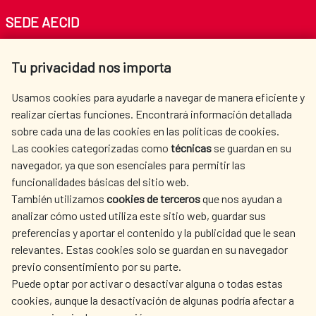
Vocal 7º
SEDE AECID
La persona titular de la Secretaría General
Av. Reyes Católicos 4 - 28040 Madrid
Iberoamericana, que asistirá a las reuniones del Comité
Tu privacidad nos importa
Tel. +34 900 20 30 54​​​​​​​
Ejecutivo con voz pero sin voto.
centro.informacion@aecid.es
Usamos cookies para ayudarle a navegar de manera eficiente y
realizar ciertas funciones. Encontrará información detallada
sobre cada una de las cookies en las políticas de cookies.
AECID
WHERE DO WE COOPERATE?
Las cookies categorizadas como
técnicas
se guardan en su
SPANISH HUMANITARIAN
PRESS ROOM
navegador, ya que son esenciales para permitir las
ACTION
funcionalidades básicas del sitio web.
También utilizamos
cookies de terceros
que nos ayudan a
CULTURE AND SCIENCE
LIBRARY
analizar cómo usted utiliza este sitio web, guardar sus
preferencias y aportar el contenido y la publicidad que le sean
relevantes. Estas cookies solo se guardan en su navegador
previo consentimiento por su parte.
Puede optar por activar o desactivar alguna o todas estas
OUR SOCIAL MEDIA
cookies, aunque la desactivación de algunas podría afectar a