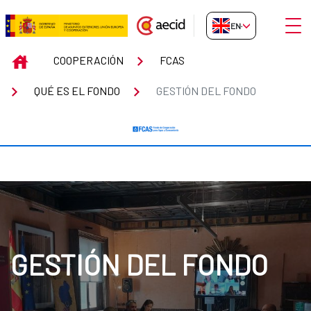
Skip to Main Content
Open
EN-GB
Gestión del Fondo
INICIO
COOPERACIÓN
FCAS
QUÉ ES EL FONDO
GESTIÓN DEL FONDO
GESTIÓN DEL FONDO