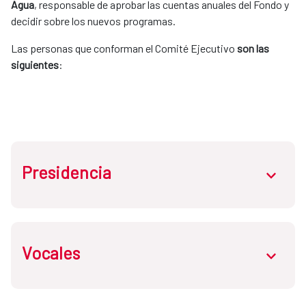
Agua
, responsable de aprobar las cuentas anuales del Fondo y
decidir sobre los nuevos programas.
Las personas que conforman el Comité Ejecutivo
son las
siguientes
:
Presidencia
abrir.des
Presidencia
Vocales
abrir.des
La persona titular de la Secretaría de Estado de
Cooperación Internacional.