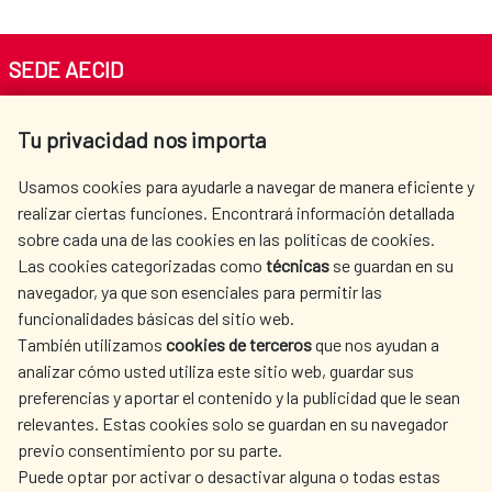
actividades proporcionan apoyo en la modernización y
fortalecimiento institucional y a los procesos de
planificación estratégica.
SEDE AECID
Las acciones se han llevado a cabo a través de
35
Av. Reyes Católicos 4 - 28040 Madrid
proyectos
focalizados en resiliencia climática,
Tu privacidad nos importa
Tel. +34 900 20 30 54​​​​​​​
saneamiento, economía circular, impulso del sector rural
centro.informacion@aecid.es
Usamos cookies para ayudarle a navegar de manera eficiente y
y gestión integrada de los recursos hídricos.
realizar ciertas funciones. Encontrará información detallada
sobre cada una de las cookies en las políticas de cookies.
Todos estos proyectos están asociados a una cartera de
AECID
WHERE DO WE COOPERATE?
Las cookies categorizadas como
técnicas
se guardan en su
inversiones de más de 900 millones de euros, 367 M€
SPANISH HUMANITARIAN
PRESS ROOM
navegador, ya que son esenciales para permitir las
relacionados con programas del FCAS y 545 M€ millones
ACTION
funcionalidades básicas del sitio web.
con préstamos del BID.
También utilizamos
cookies de terceros
que nos ayudan a
CULTURE AND SCIENCE
LIBRARY
analizar cómo usted utiliza este sitio web, guardar sus
preferencias y aportar el contenido y la publicidad que le sean
Acceso a la web Lacif
relevantes. Estas cookies solo se guardan en su navegador
Regional
previo consentimiento por su parte.
Puede optar por activar o desactivar alguna o todas estas