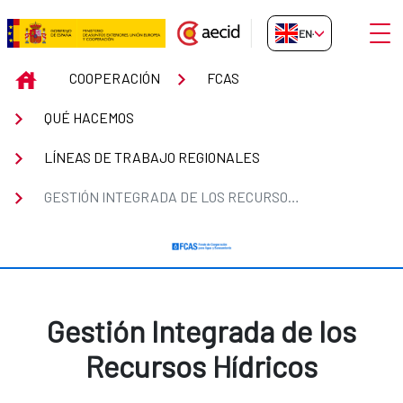
Skip to Main Content
Open
EN-GB
Gestión Integrada de los Recurs
INICIO
COOPERACIÓN
FCAS
QUÉ HACEMOS
LÍNEAS DE TRABAJO REGIONALES
GESTIÓN INTEGRADA DE LOS RECURSOS HÍDRICOS
Gestión Integrada de los
Recursos Hídricos