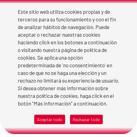
Boletines2024
Skip to Main Content
Este sitio web utiliza cookies propias y de
terceros para su funcionamiento y con el fin
de analizar hábitos de navegación. Puede
aceptar o rechazar nuestras cookies
Boletines 2024
haciendo click en los botones a continuación
o visitando nuestra página de política de
cookies. Se aplica una opción
Enero 2024
predeterminada de 'no consentimiento' en
caso de que no se haga una elección y un
Febrero 2024
rechazo no limitará su experiencia de usuario.
Si desea obtener más información sobre
Especial marzo 2024
nuestra política de cookies, haga click en el
botón "Más información" a continuación.
Marzo 2024
Aceptar todo
Rechazar todo
Día del Libro 2024