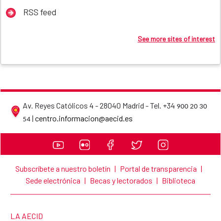
RSS feed
See more sites of interest
Av. Reyes Católicos 4 - 28040 Madrid - Tel. +34
900 20 30
AECID contact details
|
centro.informacion@aecid.es
54
Subscríbete a nuestro boletín
|
Portal de transparencia
|
Sede electrónica
|
Becas y lectorados
|
Biblioteca
LINK TO THE WEBSITE:
LA AECID